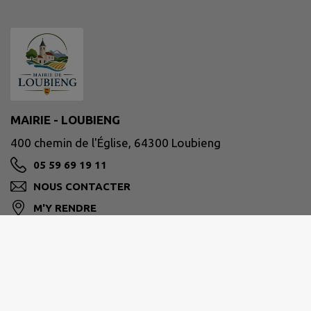
MAIRIE - LOUBIENG
400 chemin de l'Église, 64300 Loubieng
05 59 69 19 11
NOUS CONTACTER
M'Y RENDRE
www.loubieng.fr