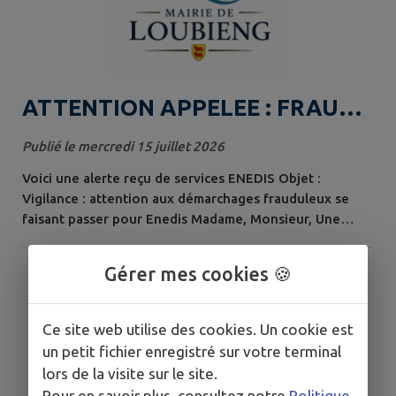
ATTENTION APPELEE : FRAUDE
ENEDIS
Publié le mercredi 15 juillet 2026
Voici une alerte reçu de services ENEDIS Objet :
Vigilance : attention aux démarchages frauduleux se
faisant passer pour Enedis Madame, Monsieur, Une
nouvelle vague de démarchage frauduleux, notamment
par téléphone, est actuellement en cours. Des
Gérer mes cookies 🍪
personnes se font passer pour Enedis ou ses
partenaires afin de proposer de fausses offres
commerciales ou d’obtenir des informations
Ce site web utilise des cookies. Un cookie est
personnelles....
un petit fichier enregistré sur votre terminal
lors de la visite sur le site.
Pour en savoir plus, consultez notre
Politique