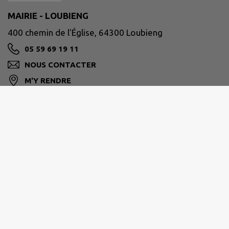
MAIRIE - LOUBIENG
400 chemin de l'Église, 64300 Loubieng
05 59 69 19 11
NOUS CONTACTER
M'Y RENDRE
www.loubieng.fr
Communauté des Communes de Lacq-
Orthez
Site de Mourenx :
Rond-point des chênes B.P.
73 64150 MOURENX
Site d'Orthez :
18 avenue du