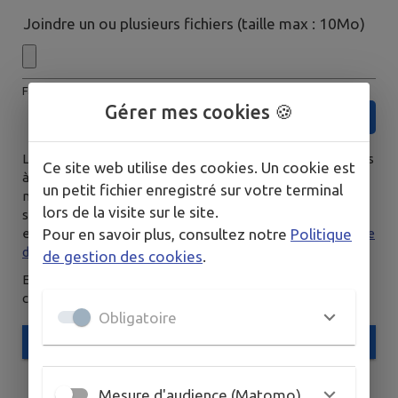
Joindre un ou plusieurs fichiers (taille max : 10Mo)
Facultatif
Gérer mes cookies 🍪
Les données saisies dans ce formulaire seront transmises
Ce site web utilise des cookies. Un cookie est
à la mairie, et/ou au service compétent habilité par la
un petit fichier enregistré sur votre terminal
mairie, afin de traiter votre demande. Pour en savoir plus
lors de la visite sur le site.
sur la gestion de vos données personnelles et pour
Pour en savoir plus, consultez notre
Politique
excercer vos droits, vous pouvez consulter notre
politique
de confidentialité.
de gestion des cookies
.
En envoyant ce formulaire, vous reconnaissez avoir pris
connaissance des
Conditions Générales d’Utilisation
.
Obligatoire
ENVOYER
Mesure d'audience (Matomo)