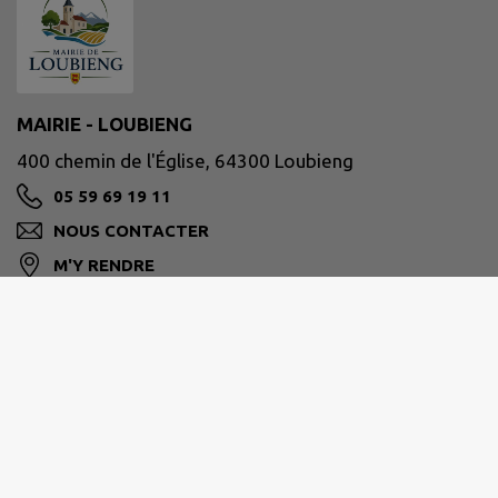
MAIRIE - LOUBIENG
400 chemin de l'Église, 64300 Loubieng
05 59 69 19 11
NOUS CONTACTER
M'Y RENDRE
www.loubieng.fr
Communauté des Communes de Lacq-
Orthez