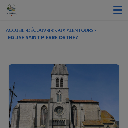
Contenu
Menu
Recherche
Pied de page
ACCUEIL
>
DÉCOUVRIR
>
AUX ALENTOURS
>
EGLISE SAINT PIERRE ORTHEZ