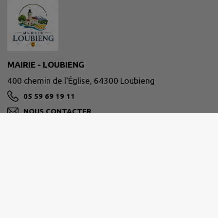
MAIRIE - LOUBIENG
400 chemin de l'Église, 64300 Loubieng
05 59 69 19 11
NOUS CONTACTER
M'Y RENDRE
www.loubieng.fr
Communauté des Communes de Lacq-