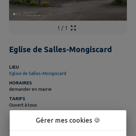
1
/
1
Eglise de Salles-Mongiscard
LIEU
Eglise de Salles-Mongiscard
HORAIRES
demander en mairie
TARIFS
Ouvert à tous
Gérer mes cookies 🍪
.