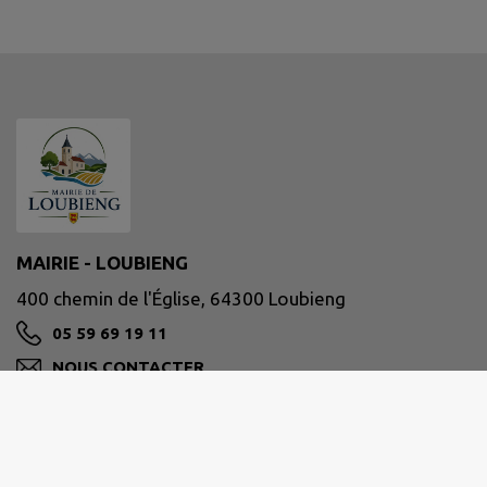
MAIRIE - LOUBIENG
400 chemin de l'Église, 64300 Loubieng
05 59 69 19 11
NOUS CONTACTER
M'Y RENDRE
www.loubieng.fr