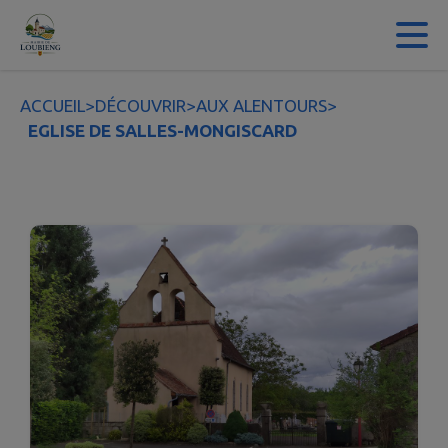
Contenu
Menu
Recherche
Pied de page
ACCUEIL
>
DÉCOUVRIR
>
AUX ALENTOURS
>
EGLISE DE SALLES-MONGISCARD